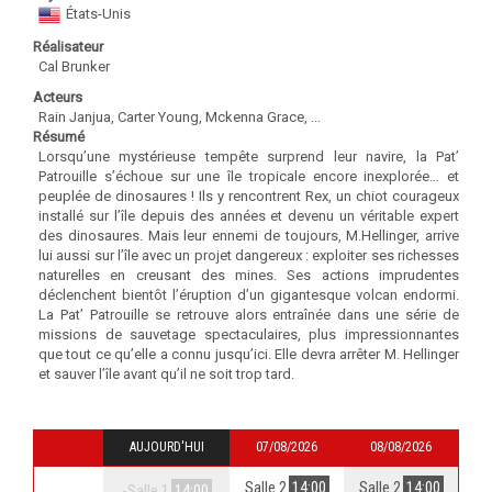
États-Unis
Réalisateur
Cal Brunker
Acteurs
Rain Janjua, Carter Young, Mckenna Grace, ...
Résumé
Lorsqu’une mystérieuse tempête surprend leur navire, la Pat’
Patrouille s’échoue sur une île tropicale encore inexplorée… et
peuplée de dinosaures ! Ils y rencontrent Rex, un chiot courageux
installé sur l’île depuis des années et devenu un véritable expert
des dinosaures. Mais leur ennemi de toujours, M.Hellinger, arrive
lui aussi sur l’île avec un projet dangereux : exploiter ses richesses
naturelles en creusant des mines. Ses actions imprudentes
déclenchent bientôt l’éruption d’un gigantesque volcan endormi.
La Pat’ Patrouille se retrouve alors entraînée dans une série de
missions de sauvetage spectaculaires, plus impressionnantes
que tout ce qu’elle a connu jusqu’ici. Elle devra arrêter M. Hellinger
et sauver l’île avant qu’il ne soit trop tard.
AUJOURD'HUI
07/08/2026
08/08/2026
Salle 2
14:00
Salle 2
14:00
-Salle 1
14:00