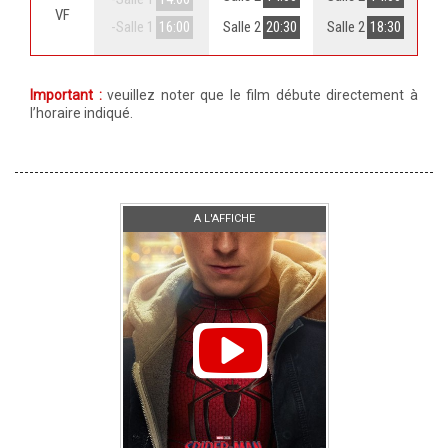
VF
-Salle 1
16:00
Salle 2
20:30
Salle 2
18:30
Important :
veuillez noter que le film débute directement à
l’horaire indiqué.
A L'AFFICHE