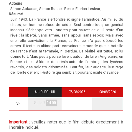
Acteurs
Simon Abkarian, Simon Russell Beale, Florian Lesieur, ...
Résumé
Juin 1940. La France s'effondre et signe l’armistice. Au milieu du
chaos, un homme refuse de céder. Seul contre tous, ce général
inconnu s'échappe vers Londres pour sauver ce qu'il reste d'un
rêve : la liberté. Sans armée, sans appui, sans espoir. Mais avec
une folle conviction : la France, sa France, n'a pas déposé les
armes. Il tente un ultime pari : convaincre le monde que la bataille
de France n'est ni terminée, ni perdue. La réalité est têtue, et lui
donne tort. Mais peu à peu se lèvent autour de lui en Angleterre, en
France et en Afrique des résistants de l'ombre, des lycéens
révoltés, des soldats déterminés. Leur foi, leur audace, leur rage
de liberté défient l'Histoire qui semblait pourtant écrite d’avance.
AUJOURD'HUI
07/08/2026
08/08/2026
-Salle 2
14:00
VF
Important :
veuillez noter que le film débute directement à
l’horaire indiqué.