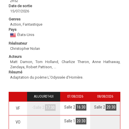
2h52
Date de sortie
15/07/2026
Genres
Action, Fantastique
Pays
États-Unis
Réalisateur
Christopher Nolan
Acteurs
Matt Damon, Tom Holland, Charlize Theron, Anne Hathaway,
Zendaya, Robert Pattison, ...
Résumé
Adaptation du poème L'Odyssée d'Homère.
AUJOURD'HUI
07/08/2026
08/08/2026
Salle 2
16:30
Salle 2
20:30
-Salle 2
17:30
VF
Salle 1
20:30
VO