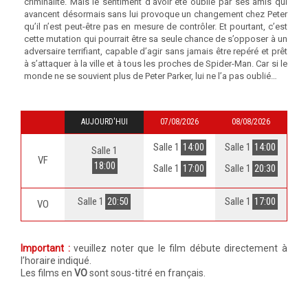
criminalité. Mais le sentiment d’avoir été oublié par ses amis qui
avancent désormais sans lui provoque un changement chez Peter
qu’il n’est peut-être pas en mesure de contrôler. Et pourtant, c’est
cette mutation qui pourrait être sa seule chance de s’opposer à un
adversaire terrifiant, capable d’agir sans jamais être repéré et prêt
à s’attaquer à la ville et à tous les proches de Spider-Man. Car si le
monde ne se souvient plus de Peter Parker, lui ne l’a pas oublié…
AUJOURD'HUI
07/08/2026
08/08/2026
Salle 1
14:00
Salle 1
14:00
Salle 1
VF
18:00
Salle 1
17:00
Salle 1
20:30
Salle 1
20:50
Salle 1
17:00
VO
Important :
veuillez noter que le film débute directement à
l’horaire indiqué.
Les films en
VO
sont sous-titré en français.