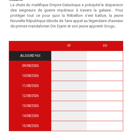
La chute du maléfique Empire Galactique a précipité la dispersion
des seigneurs de guerre impériaux à travers la galaxie… Pour
protéger tout ce pour quoi la Rébellion s’est battue, la jeune
Nouvelle République décide de faire appel au légendaire chasseur
de primes mandalorien Din Djarin et son jeune apprenti Grogu…
VF
VO
AUJOURD'HUI
09/08/2026
10/08/2026
11/08/2026
12/08/2026
13/08/2026
14/08/2026
15/08/2026