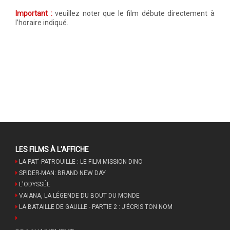
Important :
veuillez noter que le film débute directement à
l’horaire indiqué.
LES FILMS À L'AFFICHE
LA PAT' PATROUILLE : LE FILM MISSION DINO
SPIDER-MAN: BRAND NEW DAY
L'ODYSSÉE
VAIANA, LA LÉGENDE DU BOUT DU MONDE
LA BATAILLE DE GAULLE - PARTIE 2 : J’ÉCRIS TON NOM