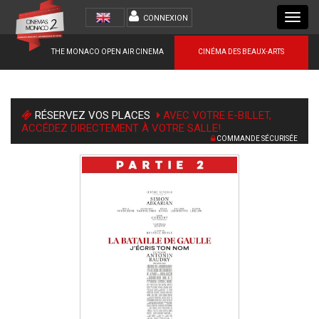
Toggl
CONNEXION
navig
THE MONACO OPEN AIR CINEMA
CINÉMA DES BEAUX-ARTS
RÉSERVEZ VOS PLACES
AVEC VOTRE E-BILLET,
ACCÉDEZ DIRECTEMENT À VOTRE SALLE!
COMMANDE SÉCURISÉE