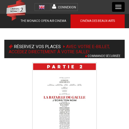
Toggl
CONNEXION
navig
THE MONACO OPEN AIR CINEMA
CINÉMA DES BEAUX-ARTS
RÉSERVEZ VOS PLACES
AVEC VOTRE E-BILLET,
ACCÉDEZ DIRECTEMENT À VOTRE SALLE!
COMMANDE SÉCURISÉE