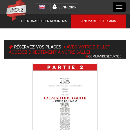
Toggl
CONNEXION
navig
THE MONACO OPEN AIR CINEMA
CINÉMA DES BEAUX-ARTS
RÉSERVEZ VOS PLACES
AVEC VOTRE E-BILLET,
ACCÉDEZ DIRECTEMENT À VOTRE SALLE!
COMMANDE SÉCURISÉE