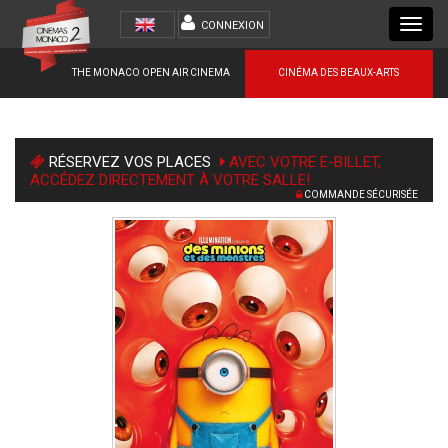
Toggl
CONNEXION
navig
THE MONACO OPEN AIR CINEMA
CINÉMA DES BEAUX-ARTS
RÉSERVEZ VOS PLACES
AVEC VOTRE E-BILLET,
ACCÉDEZ DIRECTEMENT À VOTRE SALLE!
COMMANDE SÉCURISÉE