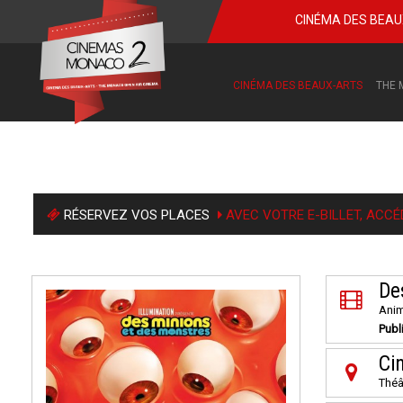
CINÉMA DES BEA
CINÉMA DES BEAUX-ARTS
THE 
RÉSERVEZ VOS PLACES
AVEC VOTRE E-BILLET, ACCÉ
De
Anim
Publ
Ci
Théâ