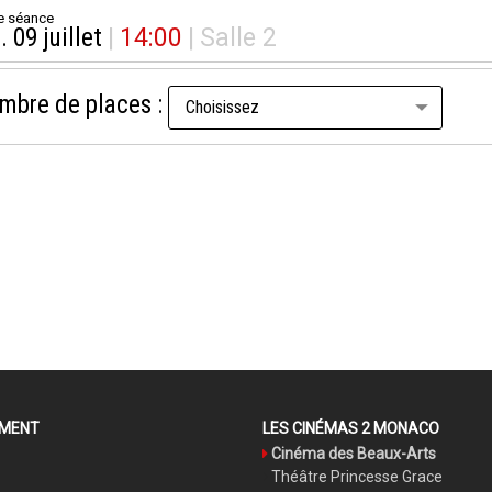
e séance
. 09 juillet
|
14:00
|
Salle 2
mbre de places :
EMENT
LES CINÉMAS 2 MONACO
Cinéma des Beaux-Arts
Théâtre Princesse Grace