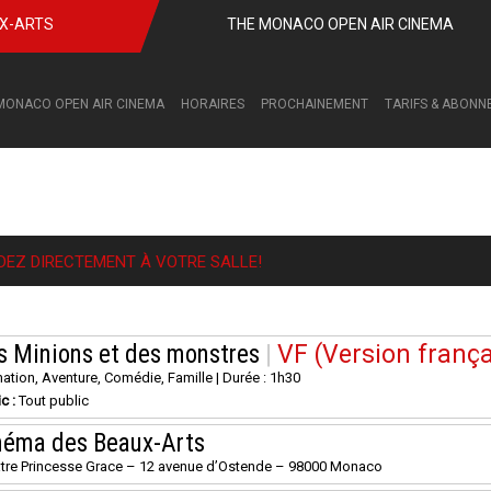
UX-ARTS
THE MONACO OPEN AIR CINEMA
MONACO OPEN AIR CINEMA
HORAIRES
PROCHAINEMENT
TARIFS & ABON
DEZ DIRECTEMENT À VOTRE SALLE!
s Minions et des monstres
|
VF (Version frança
ation, Aventure, Comédie, Famille | Durée : 1h30
ic :
Tout public
néma des Beaux-Arts
tre Princesse Grace – 12 avenue d’Ostende – 98000 Monaco