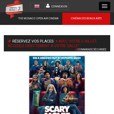
Toggl
CONNEXION
navig
THE MONACO OPEN AIR CINEMA
CINÉMA DES BEAUX-ARTS
RÉSERVEZ VOS PLACES
AVEC VOTRE E-BILLET,
ACCÉDEZ DIRECTEMENT À VOTRE SALLE!
COMMANDE SÉCURISÉE