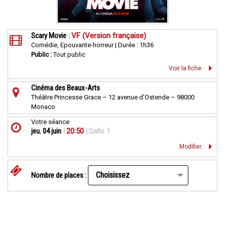
Scary Movie
|
VF (Version française)
Comédie, Epouvante-horreur | Durée : 1h36
Public :
Tout public
Voir la fiche
Cinéma des Beaux-Arts
Théâtre Princesse Grace – 12 avenue d’Ostende – 98000
Monaco
Votre séance
jeu. 04 juin
|
20:50
|
Salle 1
Modifier
Nombre de places :