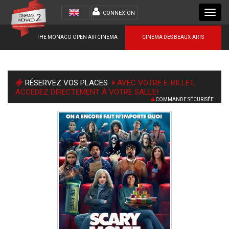
Toggl
CONNEXION
navig
THE MONACO OPEN AIR CINEMA
CINÉMA DES BEAUX-ARTS
RÉSERVEZ VOS PLACES
AVEC VOTRE E-BILLET,
ACCÉDEZ DIRECTEMENT À VOTRE SALLE!
COMMANDE SÉCURISÉE