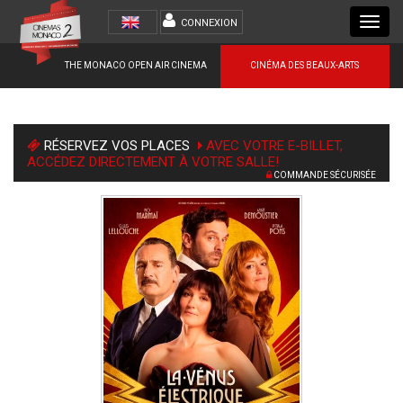
Toggl
CONNEXION
navig
THE MONACO OPEN AIR CINEMA
CINÉMA DES BEAUX-ARTS
RÉSERVEZ VOS PLACES
AVEC VOTRE E-BILLET,
ACCÉDEZ DIRECTEMENT À VOTRE SALLE!
COMMANDE SÉCURISÉE