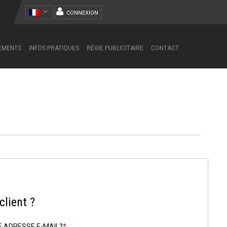
CONNEXION
NEMENTS
INFOS PRATIQUES
RÉGIE PUBLICITAIRE
CONTACT
lient ?
E ADRESSE E-MAIL?
*