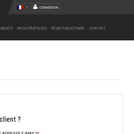
CONNEXION
NEMENTS
INFOS PRATIQUES
RÉGIE PUBLICITAIRE
CONTACT
lient ?
E ADRESSE E-MAIL?
*